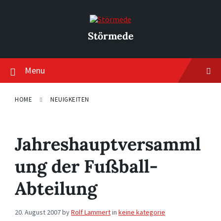
Skip
Skip
Skip
to
to
to
content
main
footer
navigation
Störmede
Menu
HOME
NEUIGKEITEN
Jahreshauptversamml
ung der Fußball-
Abteilung
20. August 2007
by
Rolf Lammert
in
keine kategorie