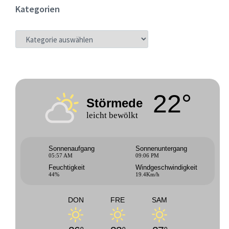
Kategorien
KATEGORIEN
22°
Störmede
leicht bewölkt
Sonnenaufgang
Sonnenuntergang
05:57 AM
09:06 PM
Feuchtigkeit
Windgeschwindigkeit
44%
19.4Km/h
DON
FRE
SAM