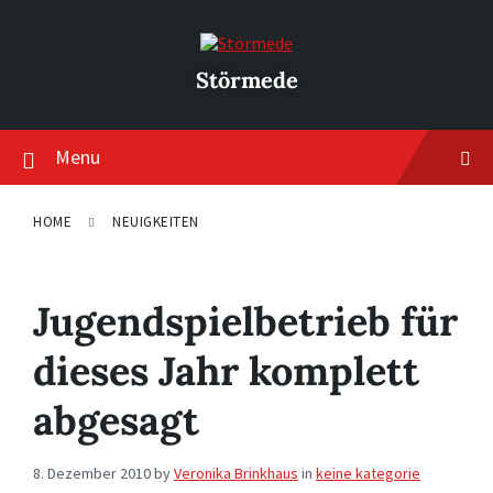
Skip
Skip
Skip
to
to
to
content
main
footer
navigation
Störmede
Menu
HOME
NEUIGKEITEN
Jugendspielbetrieb für
dieses Jahr komplett
abgesagt
8. Dezember 2010
by
Veronika Brinkhaus
in
keine kategorie