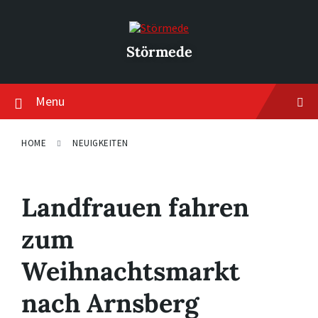
Skip
Skip
Skip
to
to
to
content
main
footer
navigation
Störmede
Menu
HOME
NEUIGKEITEN
Landfrauen fahren
zum
Weihnachtsmarkt
nach Arnsberg