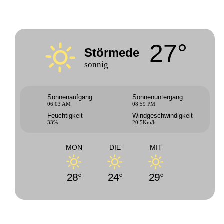
27°
Störmede
sonnig
Sonnenaufgang
Sonnenuntergang
06:03 AM
08:59 PM
Feuchtigkeit
Windgeschwindigkeit
33%
20.5Km/h
MON
DIE
MIT
28°
24°
29°