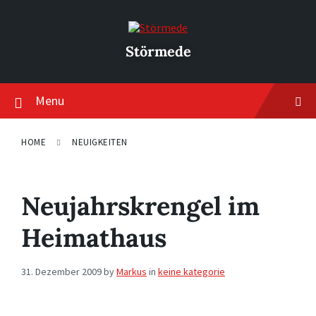
Skip
Skip
Skip
to
to
to
content
main
footer
navigation
Störmede
Menu
HOME
NEUIGKEITEN
Neujahrskrengel im
Heimathaus
31. Dezember 2009
by
Markus
in
keine kategorie