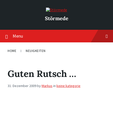
Skip
Skip
Skip
to
to
to
content
main
footer
navigation
Störmede
Menu
HOME
NEUIGKEITEN
Guten Rutsch …
31. Dezember 2009
by
Markus
in
keine kategorie