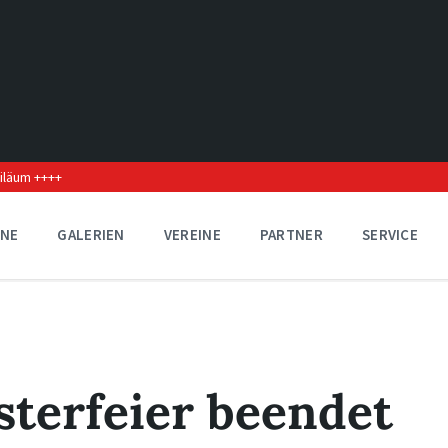
biläum ++++
INE
GALERIEN
VEREINE
PARTNER
SERVICE
terfeier beendet