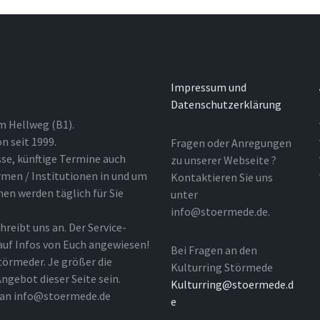
Impressum und
Datenschutzerklärung
m Hellweg (B1).
n seit 1999.
Fragen oder Anregungen
sse, künftige Termine auch
zu unserer Webseite ?
rmen / Institutionen in und um
Kontaktieren Sie uns
nen werden täglich für Sie
unter
info@stoermede.de.
hreibt uns an. Der Service-
 auf Infos von Euch angewiesen!
Bei Fragen an den
törmeder. Je größer die
Kulturring Störmede
ngebot dieser Seite sein.
Kulturring@stoermede.d
l an info@stoermede.de
e