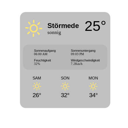
25°
Störmede
sonnig
Sonnenaufgang
Sonnenuntergang
06:00 AM
09:03 PM
Feuchtigkeit
Windgeschwindigkeit
32%
7.2Km/h
SAM
SON
MON
26°
32°
34°