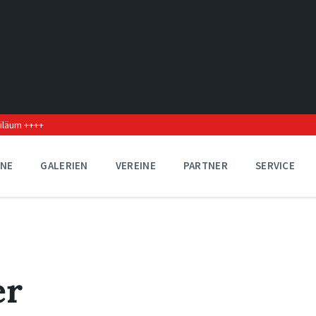
biläum ++++
INE
GALERIEN
VEREINE
PARTNER
SERVICE
er