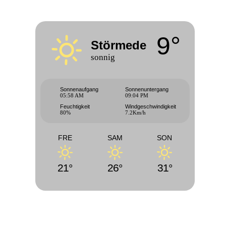
9°
Störmede
sonnig
Sonnenaufgang
Sonnenuntergang
05:58 AM
09:04 PM
Feuchtigkeit
Windgeschwindigkeit
80%
7.2Km/h
FRE
SAM
SON
21°
26°
31°