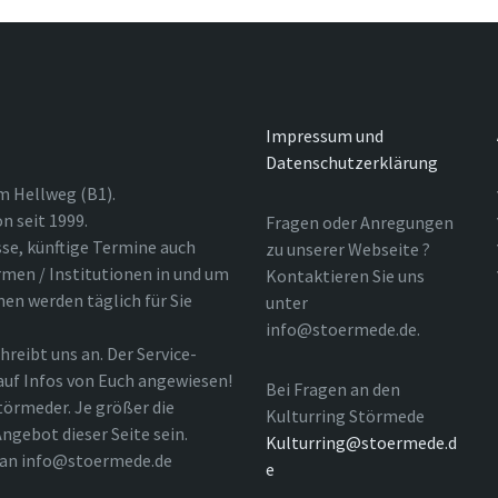
Impressum und
Datenschutzerklärung
m Hellweg (B1).
n seit 1999.
Fragen oder Anregungen
sse, künftige Termine auch
zu unserer Webseite ?
rmen / Institutionen in und um
Kontaktieren Sie uns
nen werden täglich für Sie
unter
info@stoermede.de.
hreibt uns an. Der Service-
 auf Infos von Euch angewiesen!
Bei Fragen an den
törmeder. Je größer die
Kulturring Störmede
ngebot dieser Seite sein.
Kulturring@stoermede.d
l an info@stoermede.de
e