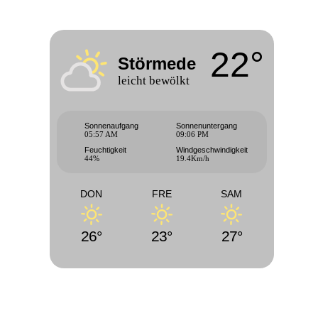
22°
Störmede
leicht bewölkt
Sonnenaufgang
Sonnenuntergang
05:57 AM
09:06 PM
Feuchtigkeit
Windgeschwindigkeit
44%
19.4Km/h
DON
FRE
SAM
26°
23°
27°