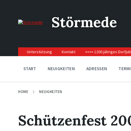
Skip
Skip
Skip
to
to
to
content
main
footer
Störmede
navigation
Unterstützung
Kontakt
++++ 1200 jähriges Dorfju
START
NEUIGKEITEN
ADRESSEN
TERM
HOME
NEUIGKEITEN
Schützenfest 20