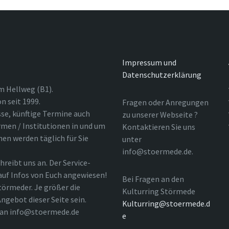
Impressum und
Datenschutzerklärung
m Hellweg (B1).
n seit 1999.
Fragen oder Anregungen
sse, künftige Termine auch
zu unserer Webseite ?
rmen / Institutionen in und um
Kontaktieren Sie uns
nen werden täglich für Sie
unter
info@stoermede.de.
hreibt uns an. Der Service-
 auf Infos von Euch angewiesen!
Bei Fragen an den
törmeder. Je größer die
Kulturring Störmede
ngebot dieser Seite sein.
Kulturring@stoermede.d
l an info@stoermede.de
e