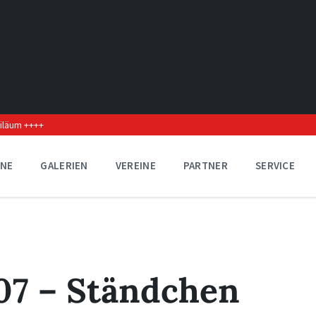
biläum ++++
INE
GALERIEN
VEREINE
PARTNER
SERVICE
07 – Ständchen