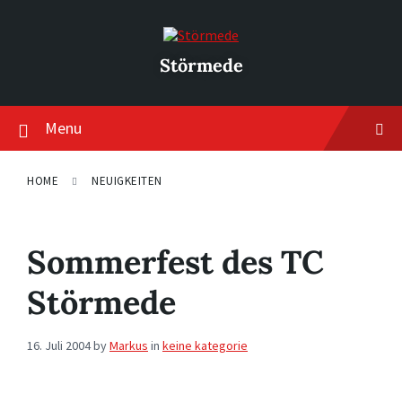
Skip
Skip
Skip
to
to
to
content
main
footer
navigation
Störmede
Menu
HOME
NEUIGKEITEN
Sommerfest des TC
Störmede
16. Juli 2004
by
Markus
in
keine kategorie