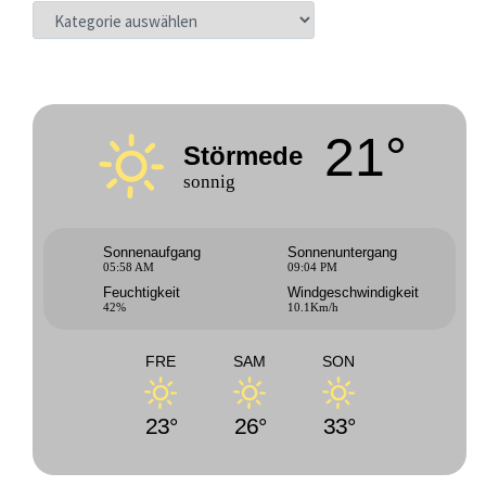
KATEGORIEN
21°
Störmede
sonnig
Sonnenaufgang
Sonnenuntergang
05:58 AM
09:04 PM
Feuchtigkeit
Windgeschwindigkeit
42%
10.1Km/h
FRE
SAM
SON
23°
26°
33°