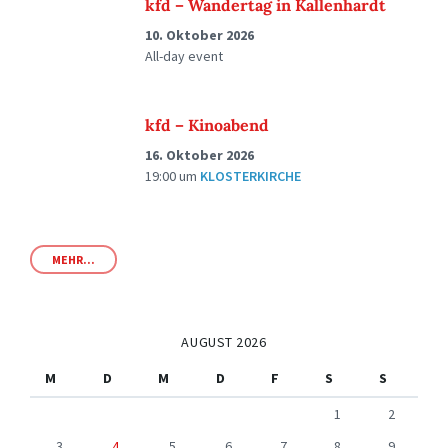
kfd – Wandertag in Kallenhardt
10. Oktober 2026
All-day event
kfd – Kinoabend
16. Oktober 2026
19:00
um
KLOSTERKIRCHE
MEHR...
AUGUST 2026
M
D
M
D
F
S
S
1
2
3
4
5
6
7
8
9