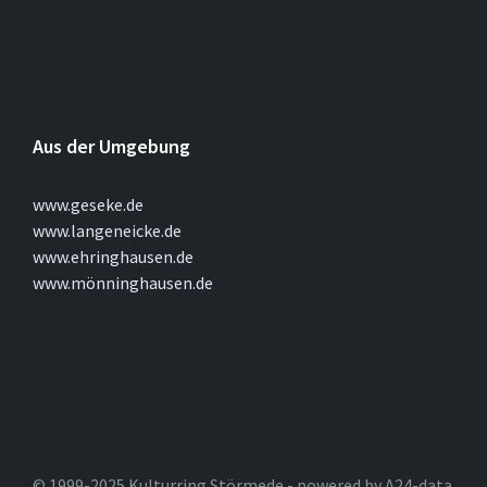
Aus der Umgebung
www.geseke.de
www.langeneicke.de
www.ehringhausen.de
www.mönninghausen.de
© 1999-2025 Kulturring Störmede - powered by A24-data