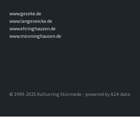
www.geseke.de
www.langeneicke.de
www.ehringhausen.de
www.mönninghausen.de
© 1999-2025 Kulturring Störmede - powered by A24-data