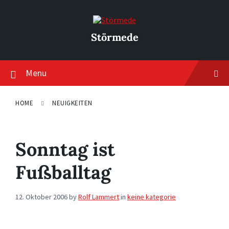
Skip
Skip
Skip
to
to
to
content
main
footer
navigation
Störmede
Menu
HOME
NEUIGKEITEN
Sonntag ist
Fußballtag
12. Oktober 2006
by
Rolf Lammert
in
keine kategorie