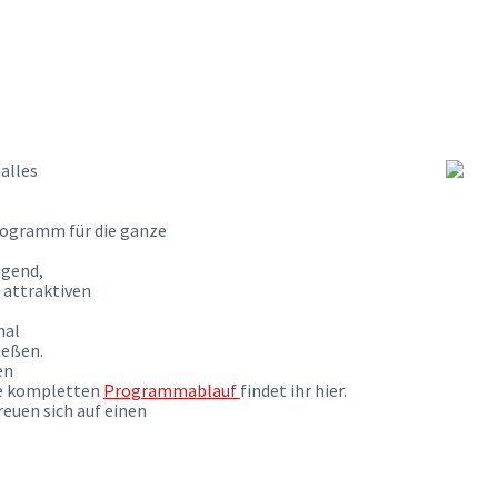
alles
rogramm für die ganze
ugend,
 attraktiven
mal
ießen.
en
ie kompletten
Programmablauf
findet ihr hier.
euen sich auf einen