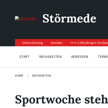
Skip
Skip
Skip
to
to
to
content
main
footer
Störmede
navigation
Unterstützung
Kontakt
++++ 1200 jähriges Dorfju
START
NEUIGKEITEN
ADRESSEN
TERM
HOME
NEUIGKEITEN
Sportwoche steh