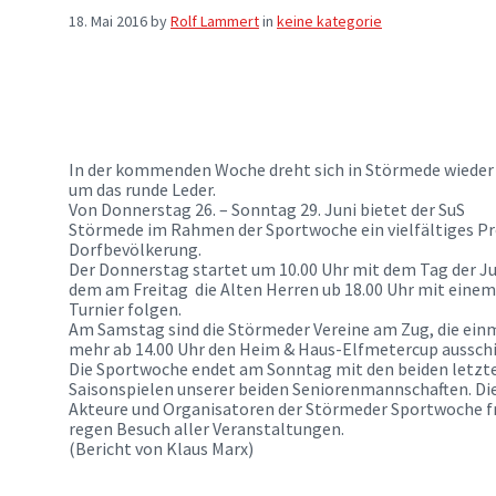
18. Mai 2016
by
Rolf Lammert
in
keine kategorie
In der kommenden Woche dreht sich in Störmede wieder 
um das runde Leder.
Von Donnerstag 26. – Sonntag 29. Juni bietet der SuS
Störmede im Rahmen der Sportwoche ein vielfältiges P
Dorfbevölkerung.
Der Donnerstag startet um 10.00 Uhr mit dem Tag der J
dem am Freitag die Alten Herren ub 18.00 Uhr mit einem
Turnier folgen.
Am Samstag sind die Störmeder Vereine am Zug, die ein
mehr ab 14.00 Uhr den Heim & Haus-Elfmetercup aussch
Die Sportwoche endet am Sonntag mit den beiden letzt
Saisonspielen unserer beiden Seniorenmannschaften. D
Akteure und Organisatoren der Störmeder Sportwoche fr
regen Besuch aller Veranstaltungen.
(Bericht von Klaus Marx)