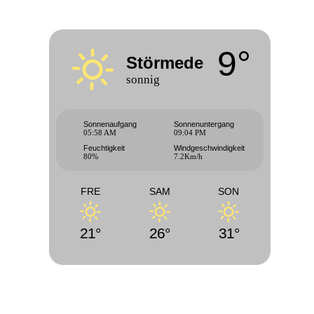
9°
Störmede
sonnig
Sonnenaufgang
Sonnenuntergang
05:58 AM
09:04 PM
Feuchtigkeit
Windgeschwindigkeit
80%
7.2Km/h
FRE
SAM
SON
21°
26°
31°