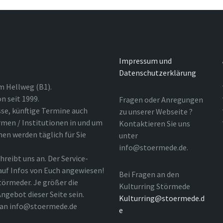
Impressum und
Datenschutzerklärung
m Hellweg (B1).
n seit 1999.
Fragen oder Anregungen
sse, künftige Termine auch
zu unserer Webseite ?
rmen / Institutionen in und um
Kontaktieren Sie uns
nen werden täglich für Sie
unter
info@stoermede.de.
hreibt uns an. Der Service-
 auf Infos von Euch angewiesen!
Bei Fragen an den
törmeder. Je größer die
Kulturring Störmede
ngebot dieser Seite sein.
Kulturring@stoermede.d
l an info@stoermede.de
e