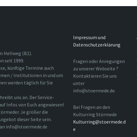
Impressum und
Datenschutzerklärung
m Hellweg (B1).
n seit 1999.
Fragen oder Anregungen
sse, künftige Termine auch
zu unserer Webseite ?
rmen / Institutionen in und um
Kontaktieren Sie uns
nen werden täglich für Sie
unter
info@stoermede.de.
hreibt uns an. Der Service-
 auf Infos von Euch angewiesen!
Bei Fragen an den
törmeder. Je größer die
Kulturring Störmede
ngebot dieser Seite sein.
Kulturring@stoermede.d
l an info@stoermede.de
e