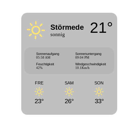
21°
Störmede
sonnig
Sonnenaufgang
Sonnenuntergang
05:58 AM
09:04 PM
Feuchtigkeit
Windgeschwindigkeit
42%
10.1Km/h
FRE
SAM
SON
23°
26°
33°