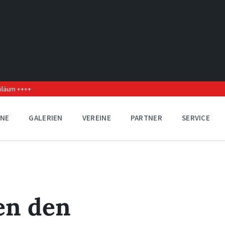
biläum ++++
INE
GALERIEN
VEREINE
PARTNER
SERVICE
en den