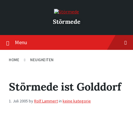
Skip
Skip
Skip
to
to
to
content
main
footer
navigation
Störmede
Menu
HOME
NEUIGKEITEN
Störmede ist Golddorf
1. Juli 2005
by
Rolf Lammert
in
keine kategorie