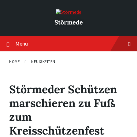
Skip
Skip
Skip
to
to
to
content
main
footer
navigation
Störmede
Menu
HOME
NEUIGKEITEN
Störmeder Schützen
marschieren zu Fuß
zum
Kreisschützenfest