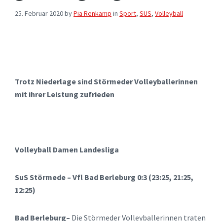
25. Februar 2020
by
Pia Renkamp
in
Sport
,
SUS
,
Volleyball
Trotz Niederlage sind Störmeder Volleyballerinnen
mit ihrer Leistung zufrieden
Volleyball Damen Landesliga
SuS Störmede – Vfl Bad Berleburg 0:3 (23:25, 21:25,
12:25)
Bad Berleburg–
Die Störmeder Volleyballerinnen traten