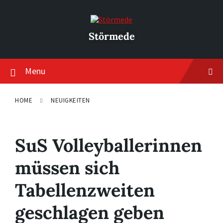
Skip
Skip
Skip
to
to
to
content
main
footer
navigation
Störmede
Menu
HOME
NEUIGKEITEN
SuS Volleyballerinnen
müssen sich
Tabellenzweiten
geschlagen geben