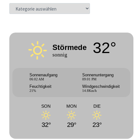
KATEGORIEN
32°
Störmede
sonnig
Sonnenaufgang
Sonnenuntergang
06:02 AM
09:01 PM
Feuchtigkeit
Windgeschwindigkeit
21%
14.8Km/h
SON
MON
DIE
32°
29°
23°