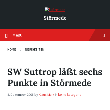
Skip
Skip
Skip
to
to
to
content
main
footer
navigation
Störmede
Menu
HOME
NEUIGKEITEN
SW Suttrop läßt sechs
Punkte in Störmede
8. Dezember 2008
by
Klaus Marx
in
keine kategorie