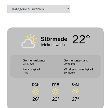
KATEGORIEN
22°
Störmede
leicht bewölkt
Sonnenaufgang
Sonnenuntergang
05:57 AM
09:06 PM
Feuchtigkeit
Windgeschwindigkeit
44%
19.4Km/h
DON
FRE
SAM
26°
23°
27°