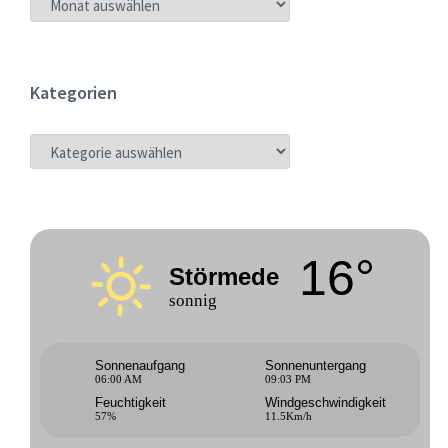
Kategorien
KATEGORIEN
16°
Störmede
sonnig
Sonnenaufgang
Sonnenuntergang
06:00 AM
09:03 PM
Feuchtigkeit
Windgeschwindigkeit
57%
11.5Km/h