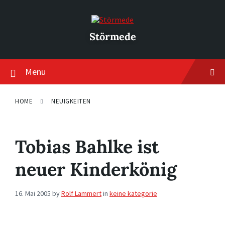
Skip
Skip
Skip
to
to
to
content
main
footer
navigation
Störmede
Menu
HOME
NEUIGKEITEN
Tobias Bahlke ist
neuer Kinderkönig
16. Mai 2005
by
Rolf Lammert
in
keine kategorie