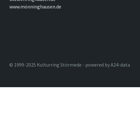
www.mönninghausen.de
© 1999-2025 Kulturring Störmede - powered by A24-data