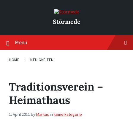
Skip
Skip
Skip
to
to
to
content
main
footer
navigation
Störmede
Menu
HOME
NEUIGKEITEN
Traditionsverein –
Heimathaus
1. April 2011
by
Markus
in
keine kategorie