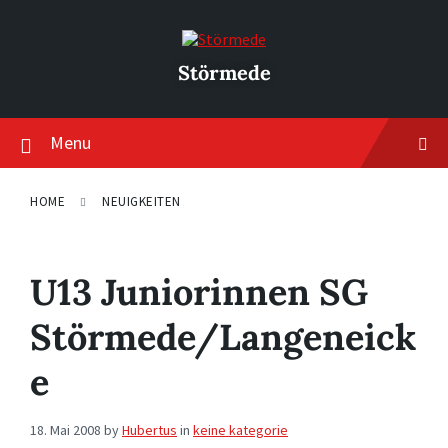
Skip
Skip
Skip
to
to
to
content
main
footer
navigation
Störmede
Menu
HOME
NEUIGKEITEN
U13 Juniorinnen SG
Störmede/Langeneick
e
18. Mai 2008
by
Hubertus
in
keine kategorie