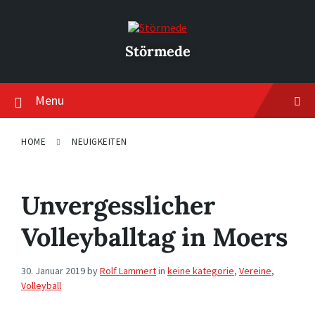
Skip
Skip
Skip
to
to
to
content
main
footer
navigation
Störmede
Menu
HOME
NEUIGKEITEN
Unvergesslicher
Volleyballtag in Moers
30. Januar 2019
by
Rolf Lammert
in
keine kategorie
,
Vereine
,
Volleyball