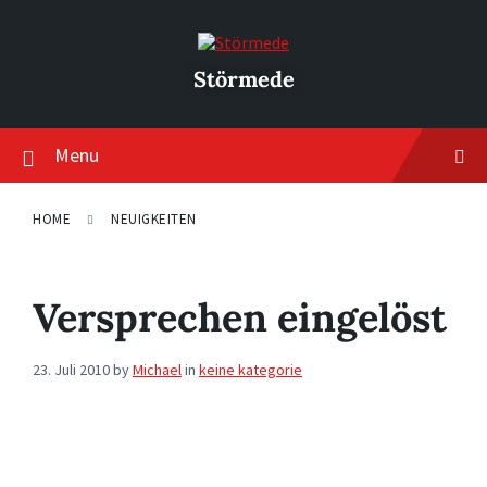
Skip
Skip
Skip
to
to
to
content
main
footer
navigation
Störmede
Menu
HOME
NEUIGKEITEN
Versprechen eingelöst
23. Juli 2010
by
Michael
in
keine kategorie