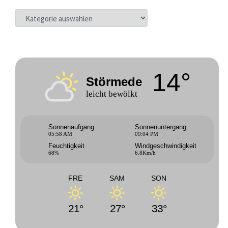
KATEGORIEN
14°
Störmede
leicht bewölkt
Sonnenaufgang
Sonnenuntergang
05:58 AM
09:04 PM
Feuchtigkeit
Windgeschwindigkeit
68%
6.8Km/h
FRE
SAM
SON
21°
27°
33°