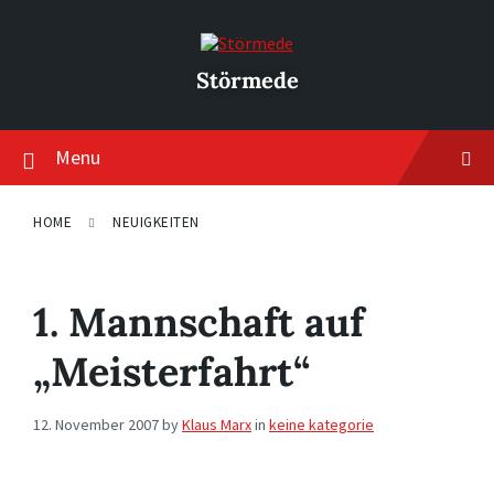
Skip
Skip
Skip
to
to
to
content
main
footer
navigation
Störmede
Menu
HOME
NEUIGKEITEN
1. Mannschaft auf
„Meisterfahrt“
12. November 2007
by
Klaus Marx
in
keine kategorie