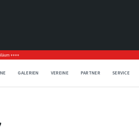
biläum ++++
INE
GALERIEN
VEREINE
PARTNER
SERVICE
7