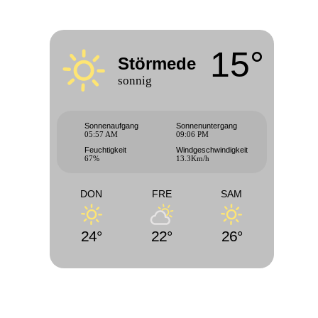
15°
Störmede
sonnig
Sonnenaufgang
Sonnenuntergang
05:57 AM
09:06 PM
Feuchtigkeit
Windgeschwindigkeit
67%
13.3Km/h
DON
FRE
SAM
24°
22°
26°