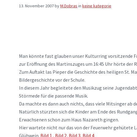
13. November 2007
by
M.Dobras
in
keine kategorie
Man könnte fast glauben unser Kulturring vorsitzende Fr
zur Eröffnung des Martinszuges um 16:45 Uhr hörte der R
Zum Auftakt las Pieper die Geschichte des heiligen St. 
Bildergeschichte vor der Schule.
In diesem Jahr begleitete den Musikzug seine Jugendab
Störmede für die passende Musik.
Da machte es dann auch nichts, dass viele Mitsinger ab 
Natürlich stürzten sich die Kinder am Ende des Rundgang
Erwachsenen schon zum Haus Nazareth gingen.
Hier wartete nicht nur das von der Feuerwehr gehütete 
Glühwein.
Bild 1
,
Bild 2
,
Bild 3
,
Bild 4