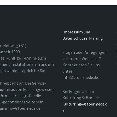
Impressum und
Datenschutzerklärung
m Hellweg (B1).
n seit 1999.
Fragen oder Anregungen
sse, künftige Termine auch
zu unserer Webseite ?
rmen / Institutionen in und um
Kontaktieren Sie uns
nen werden täglich für Sie
unter
info@stoermede.de.
hreibt uns an. Der Service-
 auf Infos von Euch angewiesen!
Bei Fragen an den
törmeder. Je größer die
Kulturring Störmede
ngebot dieser Seite sein.
Kulturring@stoermede.d
l an info@stoermede.de
e