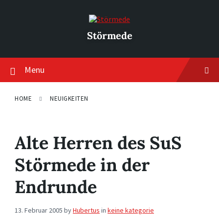
Skip
Skip
Skip
to
to
to
content
main
footer
navigation
Störmede
Menu
HOME
NEUIGKEITEN
Alte Herren des SuS
Störmede in der
Endrunde
13. Februar 2005
by
Hubertus
in
keine kategorie