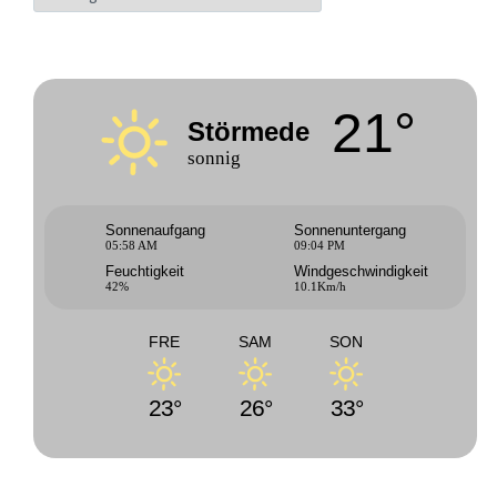
21°
Störmede
sonnig
Sonnenaufgang
Sonnenuntergang
05:58 AM
09:04 PM
Feuchtigkeit
Windgeschwindigkeit
42%
10.1Km/h
FRE
SAM
SON
23°
26°
33°