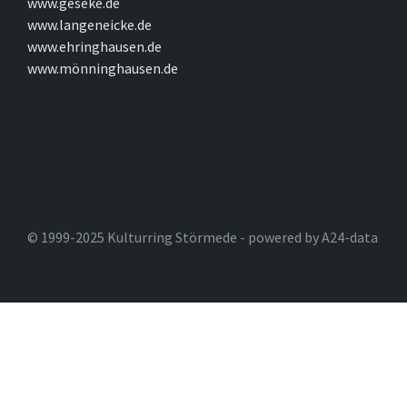
www.geseke.de
www.langeneicke.de
www.ehringhausen.de
www.mönninghausen.de
© 1999-2025 Kulturring Störmede - powered by A24-data