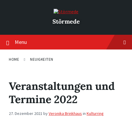
Skip
Skip
Skip
to
to
to
content
main
footer
navigation
Störmede
Menu
HOME
NEUIGKEITEN
Veranstaltungen und
Termine 2022
27. Dezember 2021
by
Veronika Brinkhaus
in
Kulturring