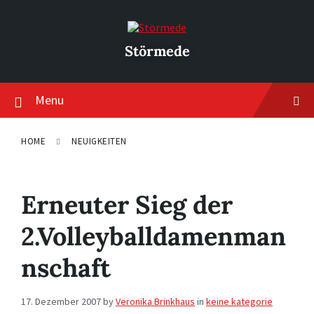
Skip
Skip
Skip
to
to
to
content
main
footer
navigation
Störmede
Menu
HOME
NEUIGKEITEN
Erneuter Sieg der
2.Volleyballdamenman
nschaft
17. Dezember 2007
by
Veronika Brinkhaus
in
keine kategorie