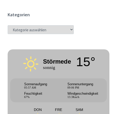
Kategorien
KATEGORIEN
15°
Störmede
sonnig
Sonnenaufgang
Sonnenuntergang
05:57 AM
09:06 PM
Feuchtigkeit
Windgeschwindigkeit
67%
13.3Km/h
DON
FRE
SAM