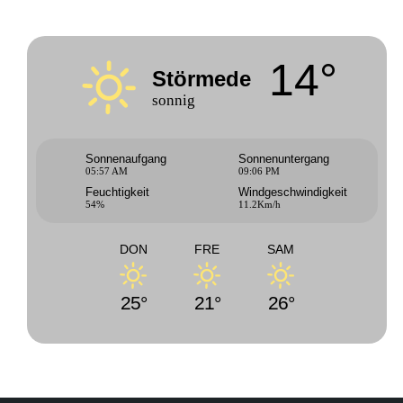
14°
Störmede
sonnig
Sonnenaufgang
Sonnenuntergang
05:57 AM
09:06 PM
Feuchtigkeit
Windgeschwindigkeit
54%
11.2Km/h
DON
FRE
SAM
25°
21°
26°