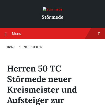
Skip
Skip
Skip
to
to
to
content
main
footer
navigation
Störmede
Menu
HOME
NEUIGKEITEN
Herren 50 TC
Störmede neuer
Kreismeister und
Aufsteiger zur