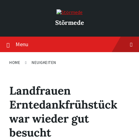
Skip
Skip
Skip
to
to
to
content
main
footer
navigation
Störmede
Menu
HOME
NEUIGKEITEN
Landfrauen
Erntedankfrühstück
war wieder gut
besucht