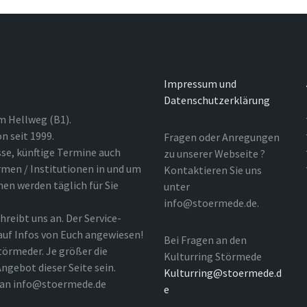
Impressum und
Datenschutzerklärung
m Hellweg (B1).
n seit 1999.
Fragen oder Anregungen
sse, künftige Termine auch
zu unserer Webseite ?
rmen / Institutionen in und um
Kontaktieren Sie uns
nen werden täglich für Sie
unter
info@stoermede.de.
hreibt uns an. Der Service-
 auf Infos von Euch angewiesen!
Bei Fragen an den
törmeder. Je größer die
Kulturring Störmede
ngebot dieser Seite sein.
Kulturring@stoermede.d
l an info@stoermede.de
e