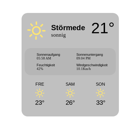
21°
Störmede
sonnig
Sonnenaufgang
Sonnenuntergang
05:58 AM
09:04 PM
Feuchtigkeit
Windgeschwindigkeit
42%
10.1Km/h
FRE
SAM
SON
23°
26°
33°