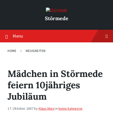
Skip
Skip
Skip
to
to
to
content
main
footer
navigation
Störmede
Menu
HOME
NEUIGKEITEN
Mädchen in Störmede
feiern 10jähriges
Jubiläum
17. Oktober 2007
by
Klaus Marx
in
keine kategorie