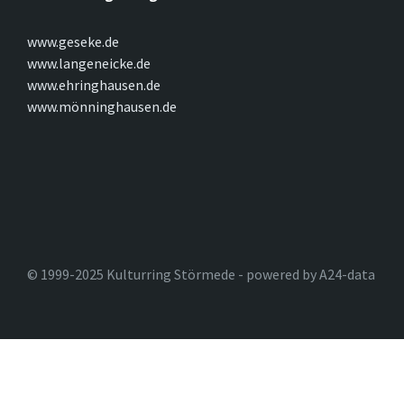
www.geseke.de
www.langeneicke.de
www.ehringhausen.de
www.mönninghausen.de
© 1999-2025 Kulturring Störmede - powered by A24-data