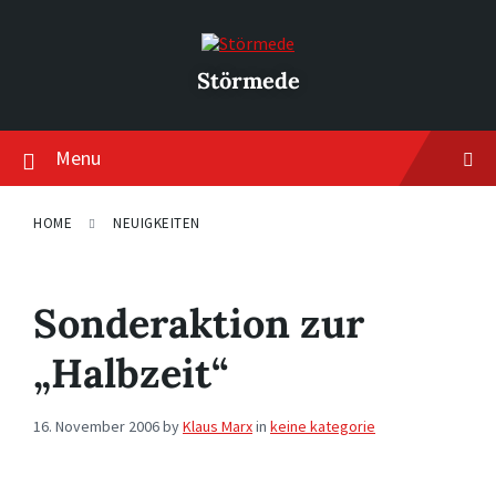
Skip
Skip
Skip
to
to
to
content
main
footer
navigation
Störmede
Menu
HOME
NEUIGKEITEN
Sonderaktion zur
„Halbzeit“
16. November 2006
by
Klaus Marx
in
keine kategorie