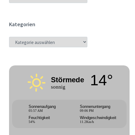
Kategorien
KATEGORIEN
14°
Störmede
sonnig
Sonnenaufgang
Sonnenuntergang
05:57 AM
09:06 PM
Feuchtigkeit
Windgeschwindigkeit
54%
11.2Km/h