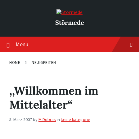
Skip
Skip
Skip
to
to
to
content
main
footer
navigation
Störmede
Menu
HOME
NEUIGKEITEN
,,Willkommen im
Mittelalter“
5. März 2007
by
M.Dobras
in
keine kategorie