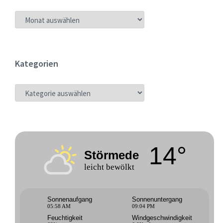
ARCHIV
Kategorien
KATEGORIEN
14°
Störmede
leicht bewölkt
Sonnenaufgang
Sonnenuntergang
05:58 AM
09:04 PM
Feuchtigkeit
Windgeschwindigkeit