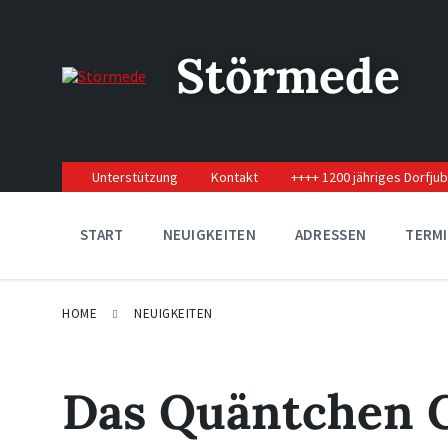
Skip
Skip
Skip
to
to
to
content
main
footer
Störmede
navigation
Unterstützung
Kontakt
++++ 1200 jähriges Dorfju
START
NEUIGKEITEN
ADRESSEN
TERM
HOME
NEUIGKEITEN
Das Quäntchen G