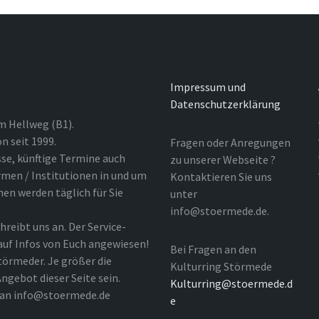
Impressum und
Datenschutzerklärung
m Hellweg (B1).
n seit 1999.
Fragen oder Anregungen
sse, künftige Termine auch
zu unserer Webseite ?
rmen / Institutionen in und um
Kontaktieren Sie uns
nen werden täglich für Sie
unter
info@stoermede.de.
hreibt uns an. Der Service-
 auf Infos von Euch angewiesen!
Bei Fragen an den
törmeder. Je größer die
Kulturring Störmede
ngebot dieser Seite sein.
Kulturring@stoermede.d
l an info@stoermede.de
e