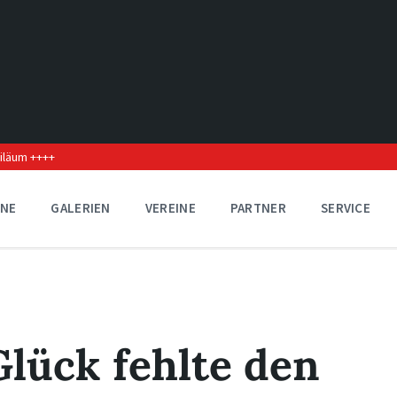
biläum ++++
INE
GALERIEN
VEREINE
PARTNER
SERVICE
lück fehlte den