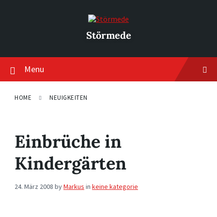
Skip
Skip
Skip
to
to
to
content
main
footer
navigation
Störmede
Menu
HOME
NEUIGKEITEN
Einbrüche in
Kindergärten
24. März 2008
by
Markus
in
keine kategorie