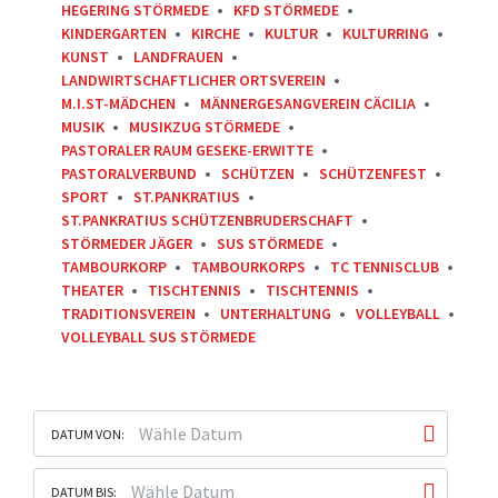
HEGERING STÖRMEDE
KFD STÖRMEDE
KINDERGARTEN
KIRCHE
KULTUR
KULTURRING
KUNST
LANDFRAUEN
LANDWIRTSCHAFTLICHER ORTSVEREIN
M.I.ST-MÄDCHEN
MÄNNERGESANGVEREIN CÄCILIA
MUSIK
MUSIKZUG STÖRMEDE
PASTORALER RAUM GESEKE-ERWITTE
PASTORALVERBUND
SCHÜTZEN
SCHÜTZENFEST
SPORT
ST.PANKRATIUS
ST.PANKRATIUS SCHÜTZENBRUDERSCHAFT
STÖRMEDER JÄGER
SUS STÖRMEDE
TAMBOURKORP
TAMBOURKORPS
TC TENNISCLUB
THEATER
TISCHTENNIS
TISCHTENNIS
TRADITIONSVEREIN
UNTERHALTUNG
VOLLEYBALL
VOLLEYBALL SUS STÖRMEDE
DATUM VON:
DATUM BIS: