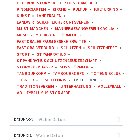
HEGERING STÖRMEDE
KFD STÖRMEDE
KINDERGARTEN
KIRCHE
KULTUR
KULTURRING
KUNST
LANDFRAUEN
LANDWIRTSCHAFTLICHER ORTSVEREIN
M.I.ST-MÄDCHEN
MÄNNERGESANGVEREIN CÄCILIA
MUSIK
MUSIKZUG STÖRMEDE
PASTORALER RAUM GESEKE-ERWITTE
PASTORALVERBUND
SCHÜTZEN
SCHÜTZENFEST
SPORT
ST.PANKRATIUS
ST.PANKRATIUS SCHÜTZENBRUDERSCHAFT
STÖRMEDER JÄGER
SUS STÖRMEDE
TAMBOURKORP
TAMBOURKORPS
TC TENNISCLUB
THEATER
TISCHTENNIS
TISCHTENNIS
TRADITIONSVEREIN
UNTERHALTUNG
VOLLEYBALL
VOLLEYBALL SUS STÖRMEDE
DATUM VON:
DATUM BIS: