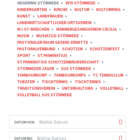
HEGERING STÖRMEDE
KFD STÖRMEDE
KINDERGARTEN
KIRCHE
KULTUR
KULTURRING
KUNST
LANDFRAUEN
LANDWIRTSCHAFTLICHER ORTSVEREIN
M.I.ST-MÄDCHEN
MÄNNERGESANGVEREIN CÄCILIA
MUSIK
MUSIKZUG STÖRMEDE
PASTORALER RAUM GESEKE-ERWITTE
PASTORALVERBUND
SCHÜTZEN
SCHÜTZENFEST
SPORT
ST.PANKRATIUS
ST.PANKRATIUS SCHÜTZENBRUDERSCHAFT
STÖRMEDER JÄGER
SUS STÖRMEDE
TAMBOURKORP
TAMBOURKORPS
TC TENNISCLUB
THEATER
TISCHTENNIS
TISCHTENNIS
TRADITIONSVEREIN
UNTERHALTUNG
VOLLEYBALL
VOLLEYBALL SUS STÖRMEDE
DATUM VON:
DATUM BIS: