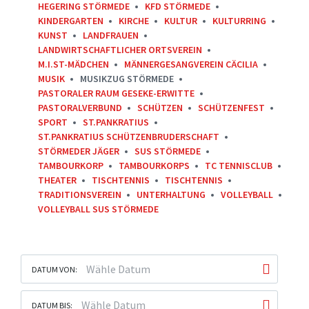
HEGERING STÖRMEDE
KFD STÖRMEDE
KINDERGARTEN
KIRCHE
KULTUR
KULTURRING
KUNST
LANDFRAUEN
LANDWIRTSCHAFTLICHER ORTSVEREIN
M.I.ST-MÄDCHEN
MÄNNERGESANGVEREIN CÄCILIA
MUSIK
MUSIKZUG STÖRMEDE
PASTORALER RAUM GESEKE-ERWITTE
PASTORALVERBUND
SCHÜTZEN
SCHÜTZENFEST
SPORT
ST.PANKRATIUS
ST.PANKRATIUS SCHÜTZENBRUDERSCHAFT
STÖRMEDER JÄGER
SUS STÖRMEDE
TAMBOURKORP
TAMBOURKORPS
TC TENNISCLUB
THEATER
TISCHTENNIS
TISCHTENNIS
TRADITIONSVEREIN
UNTERHALTUNG
VOLLEYBALL
VOLLEYBALL SUS STÖRMEDE
DATUM VON:
DATUM BIS: