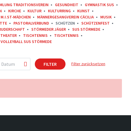
MLUNG TRADITIONSVEREIN
GESUNDHEIT
GYMNASTIK SUS
N
KIRCHE
KULTUR
KULTURRING
KUNST
M.I.ST-MÄDCHEN
MÄNNERGESANGVEREIN CÄCILIA
MUSIK
ITTE
PASTORALVERBUND
SCHÜTZEN
SCHÜTZENFEST
RUDERSCHAFT
STÖRMEDER JÄGER
SUS STÖRMEDE
THEATER
TISCHTENNIS
TISCHTENNIS
VOLLEYBALL SUS STÖRMEDE
FILTER
Filter zurücksetzen