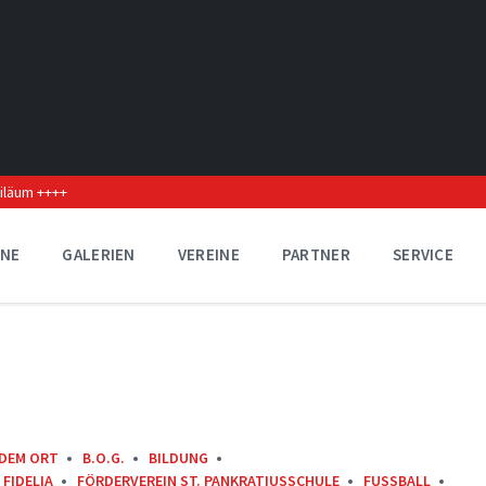
biläum ++++
INE
GALERIEN
VEREINE
PARTNER
SERVICE
 DEM ORT
B.O.G.
BILDUNG
FIDELIA
FÖRDERVEREIN ST. PANKRATIUSSCHULE
FUSSBALL