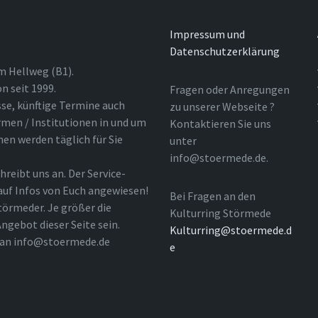
Impressum und
Datenschutzerklärung
m Hellweg (B1).
n seit 1999.
Fragen oder Anregungen
sse, künftige Termine auch
zu unserer Webseite ?
rmen / Institutionen in und um
Kontaktieren Sie uns
nen werden täglich für Sie
unter
info@stoermede.de.
hreibt uns an. Der Service-
 auf Infos von Euch angewiesen!
Bei Fragen an den
törmeder. Je größer die
Kulturring Störmede
ngebot dieser Seite sein.
Kulturring@stoermede.d
l an info@stoermede.de
e