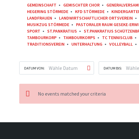
GEMEINSCHAFT
GEMISCHTER CHOR
GENERALVERSAM
HEGERING STÖRMEDE
KFD STÖRMEDE
KINDERGARTE
LANDFRAUEN
LANDWIRTSCHAFTLICHER ORTSVEREIN
MUSIKZUG STÖRMEDE
PASTORALER RAUM GESEKE-ERW
SPORT
ST.PANKRATIUS
ST.PANKRATIUS SCHÜTZENB
TAMBOURKORP
TAMBOURKORPS
TC TENNISCLUB
TRADITIONSVEREIN
UNTERHALTUNG
VOLLEYBALL
DATUM VON:
DATUM BIS:
No events matched your criteria