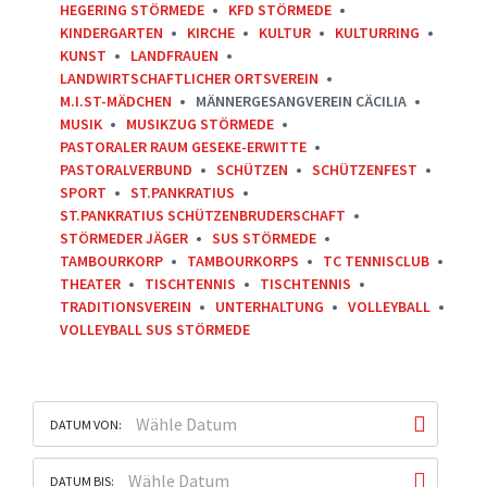
HEGERING STÖRMEDE
KFD STÖRMEDE
KINDERGARTEN
KIRCHE
KULTUR
KULTURRING
KUNST
LANDFRAUEN
LANDWIRTSCHAFTLICHER ORTSVEREIN
M.I.ST-MÄDCHEN
MÄNNERGESANGVEREIN CÄCILIA
MUSIK
MUSIKZUG STÖRMEDE
PASTORALER RAUM GESEKE-ERWITTE
PASTORALVERBUND
SCHÜTZEN
SCHÜTZENFEST
SPORT
ST.PANKRATIUS
ST.PANKRATIUS SCHÜTZENBRUDERSCHAFT
STÖRMEDER JÄGER
SUS STÖRMEDE
TAMBOURKORP
TAMBOURKORPS
TC TENNISCLUB
THEATER
TISCHTENNIS
TISCHTENNIS
TRADITIONSVEREIN
UNTERHALTUNG
VOLLEYBALL
VOLLEYBALL SUS STÖRMEDE
DATUM VON:
DATUM BIS: