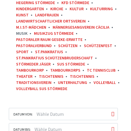
HEGERING STÖRMEDE
KFD STÖRMEDE
KINDERGARTEN
KIRCHE
KULTUR
KULTURRING
KUNST
LANDFRAUEN
LANDWIRTSCHAFTLICHER ORTSVEREIN
M.I.ST-MÄDCHEN
MÄNNERGESANGVEREIN CÄCILIA
MUSIK
MUSIKZUG STÖRMEDE
PASTORALER RAUM GESEKE-ERWITTE
PASTORALVERBUND
SCHÜTZEN
SCHÜTZENFEST
SPORT
ST.PANKRATIUS
ST.PANKRATIUS SCHÜTZENBRUDERSCHAFT
STÖRMEDER JÄGER
SUS STÖRMEDE
TAMBOURKORP
TAMBOURKORPS
TC TENNISCLUB
THEATER
TISCHTENNIS
TISCHTENNIS
TRADITIONSVEREIN
UNTERHALTUNG
VOLLEYBALL
VOLLEYBALL SUS STÖRMEDE
DATUM VON:
DATUM BIS: