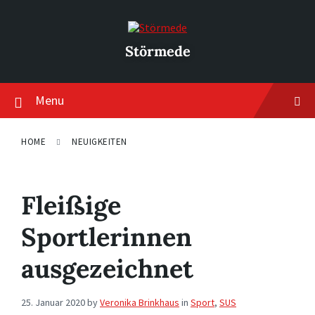
Skip
Skip
Skip
to
to
to
content
main
footer
navigation
Störmede
Menu
HOME
NEUIGKEITEN
Fleißige
Sportlerinnen
ausgezeichnet
25. Januar 2020
by
Veronika Brinkhaus
in
Sport
,
SUS