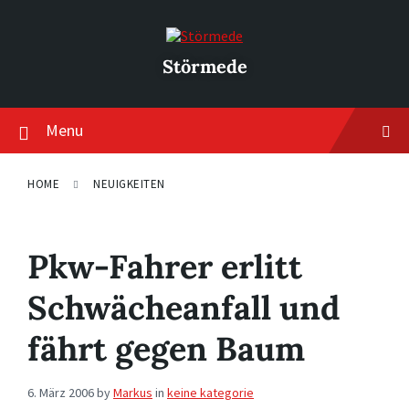
Skip
Skip
Skip
to
to
to
content
main
footer
navigation
Störmede
Menu
HOME
NEUIGKEITEN
Pkw-Fahrer erlitt
Schwächeanfall und
fährt gegen Baum
6. März 2006
by
Markus
in
keine kategorie