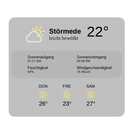
22°
Störmede
leicht bewölkt
Sonnenaufgang
Sonnenuntergang
05:57 AM
09:06 PM
Feuchtigkeit
Windgeschwindigkeit
44%
19.4Km/h
DON
FRE
SAM
26°
23°
27°