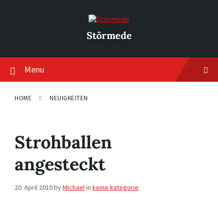
Skip
Skip
Skip
to
to
to
content
main
footer
navigation
Störmede
Menu
HOME
NEUIGKEITEN
Strohballen
angesteckt
20. April 2010
by
Michael
in
keine kategorie