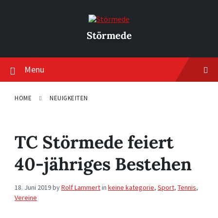
Skip
Skip
Skip
to
to
to
content
main
footer
navigation
Störmede
Menu
HOME
NEUIGKEITEN
TC Störmede feiert
40-jähriges Bestehen
18. Juni 2019
by
Rolf Lammert
in
keine kategorie
,
Sport
,
Tennis
,
Vereine