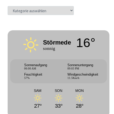
KATEGORIEN
16°
Störmede
sonnig
Sonnenaufgang
Sonnenuntergang
06:00 AM
09:03 PM
Feuchtigkeit
Windgeschwindigkeit
57%
11.5Km/h
SAM
SON
MON
27°
33°
28°