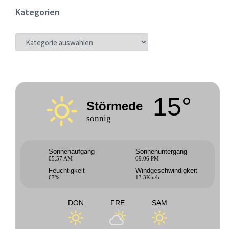
Kategorien
KATEGORIEN
15°
Störmede
sonnig
Sonnenaufgang
Sonnenuntergang
05:57 AM
09:06 PM
Feuchtigkeit
Windgeschwindigkeit
67%
13.3Km/h
DON
FRE
SAM