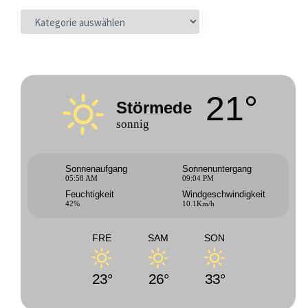
KATEGORIEN
21°
Störmede
sonnig
Sonnenaufgang
Sonnenuntergang
05:58 AM
09:04 PM
Feuchtigkeit
Windgeschwindigkeit
42%
10.1Km/h
FRE
SAM
SON
23°
26°
33°