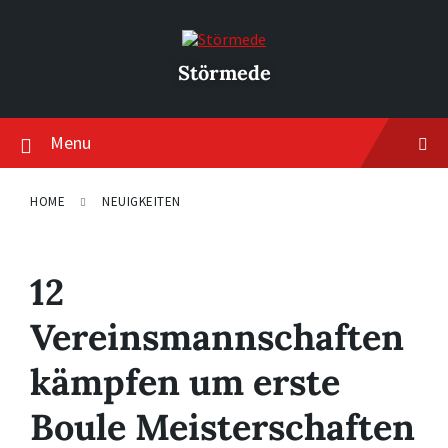
Skip
Skip
Skip
to
to
to
content
main
footer
navigation
Störmede
Menu
HOME
NEUIGKEITEN
12
Vereinsmannschaften
kämpfen um erste
Boule Meisterschaften